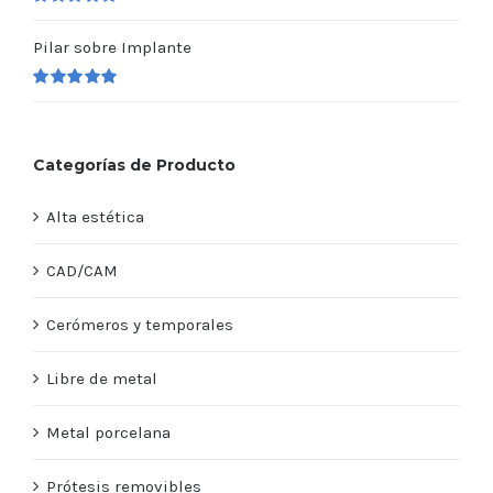
Valorado
en
5.00
de 5
Pilar sobre Implante
Valorado
en
5.00
de 5
Categorías de Producto
Alta estética
CAD/CAM
Cerómeros y temporales
Libre de metal
Metal porcelana
Prótesis removibles