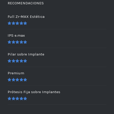
RECOMENDACIONES
Full Zr-MAX Estética
Valorado
en
5.00
de 5
IPS e.max
Valorado
en
5.00
de 5
Pilar sobre Implante
Valorado
en
5.00
de 5
Premium
Valorado
en
5.00
de 5
Prótesis Fija sobre Implantes
Valorado
en
5.00
de 5