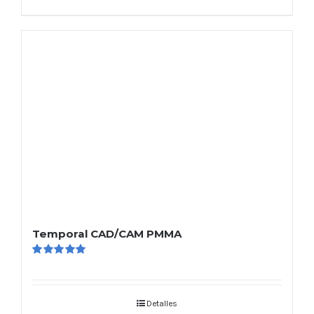
Temporal CAD/CAM PMMA
Valorado
en
5.00
de 5
Detalles