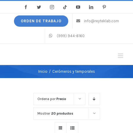
Saltar
Facebook
Twitter
Instagram
Tiktok
YouTube
LinkedIn
Pinterest
al
contenido
ORDEN DE TRABAJO
info@reyteklab.com
(999) 944-6160
Inicio
/
Cerómeros y temporales
Ordena por
Precio
Mostrar
20 productos