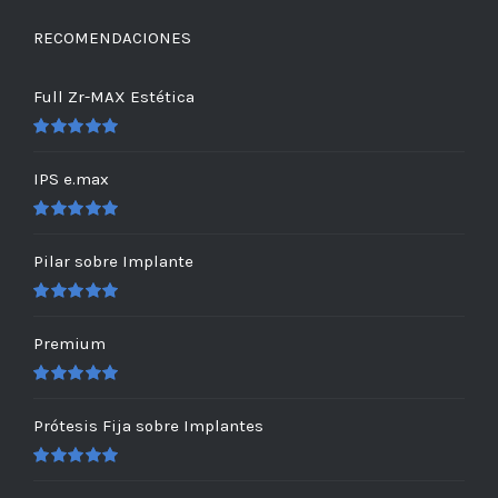
RECOMENDACIONES
Full Zr-MAX Estética
Valorado
en
5.00
de 5
IPS e.max
Valorado
en
5.00
de 5
Pilar sobre Implante
Valorado
en
5.00
de 5
Premium
Valorado
en
5.00
de 5
Prótesis Fija sobre Implantes
Valorado
en
5.00
de 5