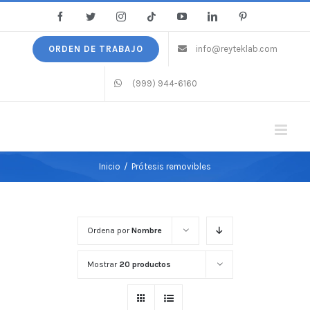
Saltar
Facebook
Twitter
Instagram
Tiktok
YouTube
LinkedIn
Pinterest
al
contenido
ORDEN DE TRABAJO
info@reyteklab.com
(999) 944-6160
Inicio
/
Prótesis removibles
Ordena por
Nombre
Mostrar
20 productos