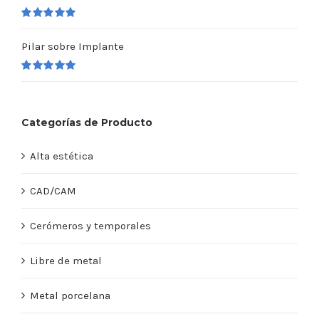
Valorado
en
5.00
de 5
Pilar sobre Implante
Valorado
en
5.00
de 5
Categorías de Producto
Alta estética
CAD/CAM
Cerómeros y temporales
Libre de metal
Metal porcelana