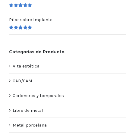
Valorado
en
5.00
de 5
Pilar sobre Implante
Valorado
en
5.00
de 5
Categorías de Producto
Alta estética
CAD/CAM
Cerómeros y temporales
Libre de metal
Metal porcelana