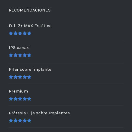
RECOMENDACIONES
Full Zr-MAX Estética
Valorado
en
5.00
de 5
IPS e.max
Valorado
en
5.00
de 5
Pilar sobre Implante
Valorado
en
5.00
de 5
Premium
Valorado
en
5.00
de 5
Prótesis Fija sobre Implantes
Valorado
en
5.00
de 5