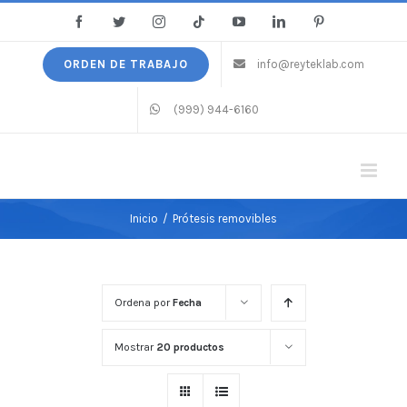
Saltar
Facebook
Twitter
Instagram
Tiktok
YouTube
LinkedIn
Pinterest
al
contenido
ORDEN DE TRABAJO
info@reyteklab.com
(999) 944-6160
Inicio
/
Prótesis removibles
Ordena por
Fecha
Mostrar
20 productos