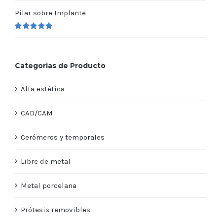
Valorado
en
5.00
de 5
Pilar sobre Implante
Valorado
en
5.00
de 5
Categorías de Producto
Alta estética
CAD/CAM
Cerómeros y temporales
Libre de metal
Metal porcelana
Prótesis removibles