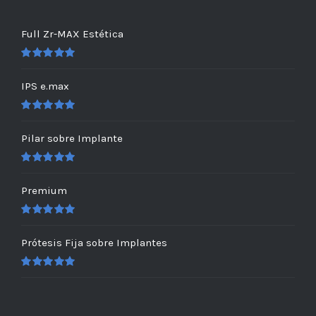
Full Zr-MAX Estética
Valorado
en
5.00
de 5
IPS e.max
Valorado
en
5.00
de 5
Pilar sobre Implante
Valorado
en
5.00
de 5
Premium
Valorado
en
5.00
de 5
Prótesis Fija sobre Implantes
Valorado
en
5.00
de 5