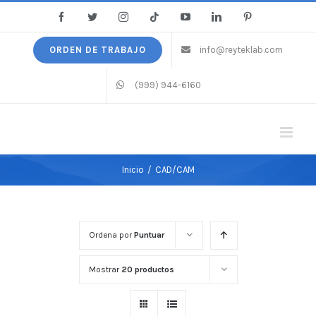
Saltar
Facebook
Twitter
Instagram
Tiktok
YouTube
LinkedIn
Pinterest
al
contenido
ORDEN DE TRABAJO
info@reyteklab.com
(999) 944-6160
Inicio
/
CAD/CAM
Ordena por
Puntuar
Mostrar
20 productos