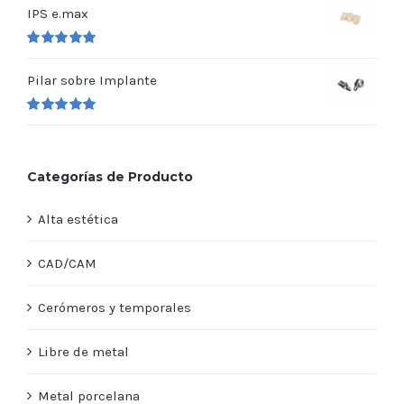
en
5.00
de 5
IPS e.max
Valorado
en
5.00
de 5
Pilar sobre Implante
Valorado
en
5.00
de 5
Categorías de Producto
Alta estética
CAD/CAM
Cerómeros y temporales
Libre de metal
Metal porcelana