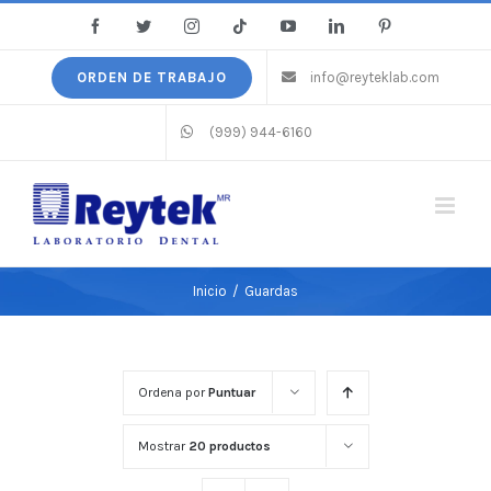
Saltar
Facebook
Twitter
Instagram
Tiktok
YouTube
LinkedIn
Pinterest
al
contenido
ORDEN DE TRABAJO
info@reyteklab.com
(999) 944-6160
Inicio
/
Guardas
Ordena por
Puntuar
Mostrar
20 productos