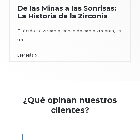
De las Minas a las Sonrisas: La Historia
De las Minas a las Sonrisas:
de la Zirconia
La Historia de la Zirconia
El óxido de zirconio, conocido como zirconia, es
un
Leer Más
¿Qué opinan nuestros
clientes?