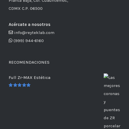
Planta Baja, Col. Cuauhtémoc,
CDMX C.P. 06500
Acércate a nosotros
info@reyteklab.com
(999) 944-6160
RECOMENDACIONES
Full Zr-MAX Estética
Valorado
en
5.00
de 5