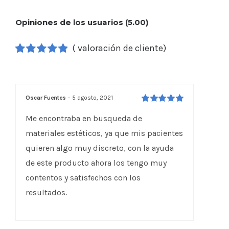
Opiniones de los usuarios (5.00)
(
valoración de cliente)
Valorado
1
5.00
sobre 5
basado en
puntuación
Oscar Fuentes
–
5 agosto, 2021
de cliente
Valorado en
5
Me encontraba en busqueda de
de 5
materiales estéticos, ya que mis pacientes
quieren algo muy discreto, con la ayuda
de este producto ahora los tengo muy
contentos y satisfechos con los
resultados.