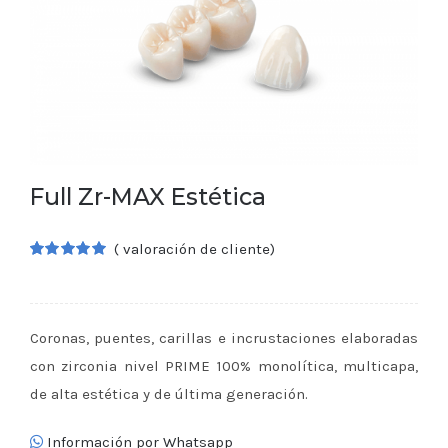
Full Zr-MAX Estética
(
valoración de cliente)
Valorado
1
5.00
sobre 5
basado en
puntuación
de cliente
Coronas, puentes, carillas e incrustaciones elaboradas
con zirconia nivel PRIME 100% monolítica, multicapa,
de alta estética y de última generación.
Información por Whatsapp