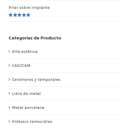
Valorado
en
5.00
de 5
Pilar sobre Implante
Valorado
en
5.00
de 5
Categorías de Producto
Alta estética
CAD/CAM
Cerómeros y temporales
Libre de metal
Metal porcelana
Prótesis removibles