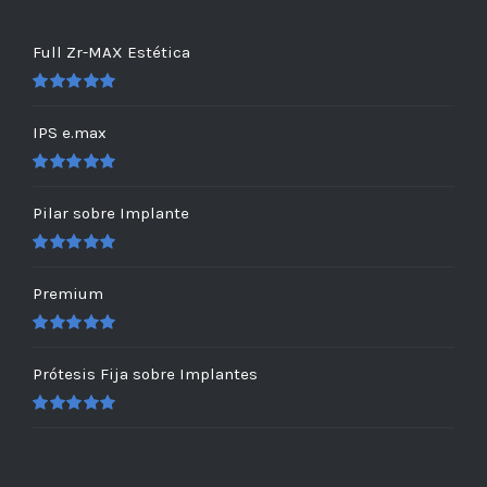
Full Zr-MAX Estética
Valorado
en
5.00
de 5
IPS e.max
Valorado
en
5.00
de 5
Pilar sobre Implante
Valorado
en
5.00
de 5
Premium
Valorado
en
5.00
de 5
Prótesis Fija sobre Implantes
Valorado
en
5.00
de 5