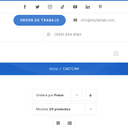
Saltar
Facebook
Twitter
Instagram
Tiktok
YouTube
LinkedIn
Pinterest
al
contenido
ORDEN DE TRABAJO
info@reyteklab.com
(999) 944-6160
Inicio
/
CAD/CAM
Ordena por
Precio
Mostrar
20 productos