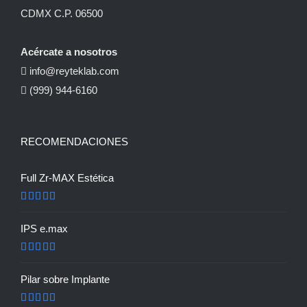
CDMX C.P. 06500
Acércate a nosotros
info@reyteklab.com
(999) 944-6160
RECOMENDACIONES
Full Zr-MAX Estética
Valorado en
5.00
de 5
IPS e.max
Valorado en
5.00
de 5
Pilar sobre Implante