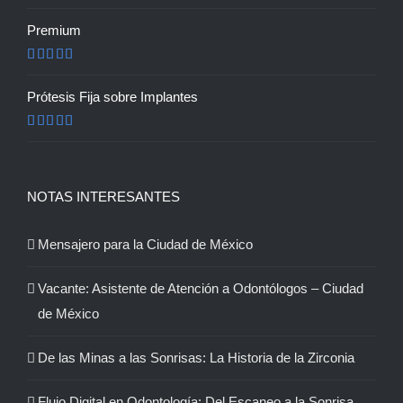
Valorado en
5.00
de 5
Premium
Valorado en
5.00
de 5
Prótesis Fija sobre Implantes
Valorado en
5.00
de 5
NOTAS INTERESANTES
Mensajero para la Ciudad de México
Vacante: Asistente de Atención a Odontólogos – Ciudad
de México
De las Minas a las Sonrisas: La Historia de la Zirconia
Flujo Digital en Odontología: Del Escaneo a la Sonrisa