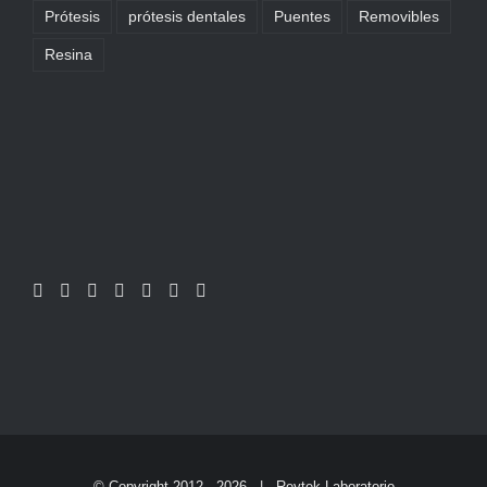
Prótesis
prótesis dentales
Puentes
Removibles
Resina
© Copyright 2012 -
2026 |
Reytek Laboratorio