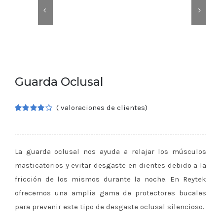


Guarda Oclusal
(
valoraciones de clientes)
Valorado
2
4.00
sobre 5
basado en
puntuaciones
La guarda oclusal nos ayuda a relajar los músculos
de
clientes
masticatorios y evitar desgaste en dientes debido a la
fricción de los mismos durante la noche. En Reytek
ofrecemos una amplia gama de protectores bucales
para prevenir este tipo de desgaste oclusal silencioso.