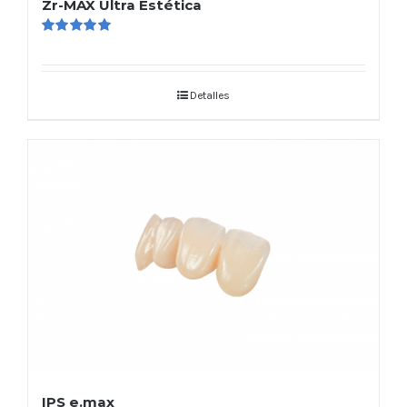
Zr-MAX Ultra Estética
Valorado
en
5.00
de 5
Detalles
IPS e.max