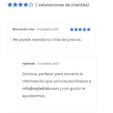
(
valoraciones de clientes)
Valorado
2
4.00
sobre
5 basado
en
Monserrat Colin
–
4 octubre, 2021
puntuaciones
Valorado en
5
de
Me puede mandar su lista de precios.
de 5
clientes
reyteklab
–
5 octubre, 2021
Doctora, porfavor para enviarle la
información que solicita escríbanos a
info@reyteklab.com
y con gusto le
ayudaremos.