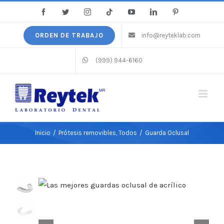
Saltar
Facebook
Twitter
Instagram
Tiktok
YouTube
LinkedIn
Pinterest
al
contenido
ORDEN DE TRABAJO
info@reyteklab.com
(999) 944-6160
Inicio
/
Prótesis removibles
,
Todos
/
Guarda Oclusal