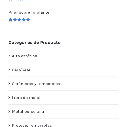
Valorado
en
5.00
de 5
Pilar sobre Implante
Valorado
en
5.00
de 5
Categorías de Producto
Alta estética
CAD/CAM
Cerómeros y temporales
Libre de metal
Metal porcelana
Prótesis removibles