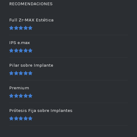
RECOMENDACIONES
Full Zr-MAX Estética
Valorado
en
5.00
de 5
IPS e.max
Valorado
en
5.00
de 5
Pilar sobre Implante
Valorado
en
5.00
de 5
Premium
Valorado
en
5.00
de 5
Prótesis Fija sobre Implantes
Valorado
en
5.00
de 5