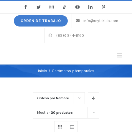
Saltar
Facebook
Twitter
Instagram
Tiktok
YouTube
LinkedIn
Pinterest
al
contenido
ORDEN DE TRABAJO
info@reyteklab.com
(999) 944-6160
Inicio
/
Cerómeros y temporales
Ordena por
Nombre
Mostrar
20 productos