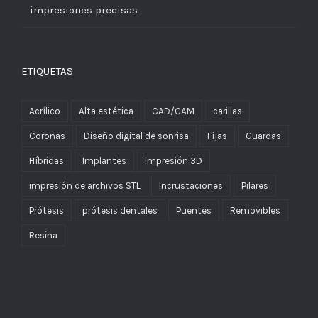
impresiones precisas
ETIQUETAS
Acrílico
Alta estética
CAD/CAM
carillas
Coronas
Diseño digital de sonrisa
Fijas
Guardas
Híbridas
Implantes
impresión 3D
impresión de archivos STL
Incrustaciones
Pilares
Prótesis
prótesis dentales
Puentes
Removibles
Resina