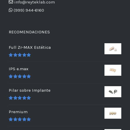
info@reyteklab.com
(999) 944-6160
RECOMENDACIONES
Full Zr-MAX Estética
Valorado
en
5.00
de 5
IPS e.max
Valorado
en
5.00
de 5
Pilar sobre Implante
Valorado
en
5.00
de 5
Premium
Valorado