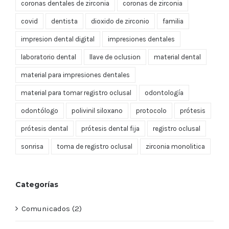
coronas dentales de zirconia
coronas de zirconia
covid
dentista
dioxido de zirconio
familia
impresion dental digital
impresiones dentales
laboratorio dental
llave de oclusion
material dental
material para impresiones dentales
material para tomar registro oclusal
odontología
odontólogo
polivinil siloxano
protocolo
prótesis
prótesis dental
prótesis dental fija
registro oclusal
sonrisa
toma de registro oclusal
zirconia monolitica
Categorías
Comunicados (2)