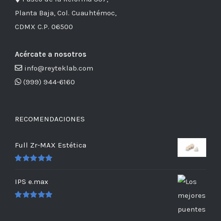
Planta Baja, Col. Cuauhtémoc,
CDMX C.P. 06500
Acércate a nosotros
info@reyteklab.com
(999) 944-6160
RECOMENDACIONES
Full Zr-MAX Estética
Valorado
en
5.00
de 5
IPS e.max
Valorado
en
5.00
de 5