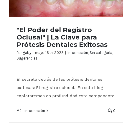
"El Poder del Registro
Oclusal" | La Clave para
Prótesis Dentales Exitosas
"El Poder del Registro Oclusal" | La
Por
gaby
|
mayo 18th, 2023
|
Información
,
Sin categoría
,
Sugerencias
Clave para Prótesis Dentales Exitosas
El secreto detrás de las prótesis dentales
exitosas: El registro oclusal. En este blog,
exploraremos en profundidad este componente
Más información
0