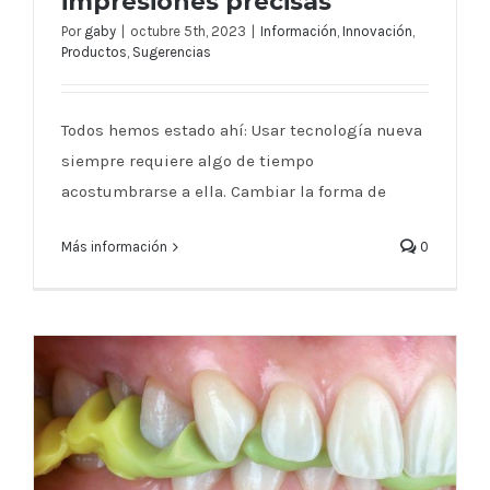
impresiones precisas
Por
gaby
|
octubre 5th, 2023
|
Información
,
Innovación
,
Productos
,
Sugerencias
Dominando el escaneo intraoral: Tips
para impresiones precisas
Todos hemos estado ahí: Usar tecnología nueva
siempre requiere algo de tiempo
acostumbrarse a ella. Cambiar la forma de
Más información
0