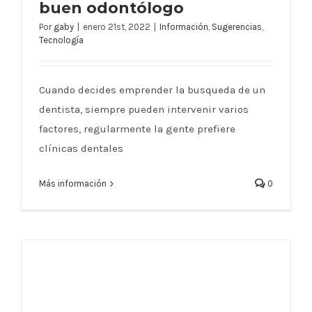
buen odontólogo
Por
gaby
|
enero 21st, 2022
|
Información
,
Sugerencias
,
Tecnología
Tips útiles para elegir un buen
odontólogo
Cuando decides emprender la busqueda de un
dentista, siempre pueden intervenir varios
factores, regularmente la gente prefiere
clínicas dentales
Más información
0