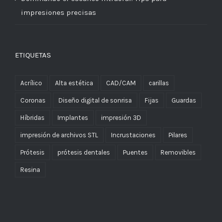
impresiones precisas
ETIQUETAS
Acrílico
Alta estética
CAD/CAM
carillas
Coronas
Diseño digital de sonrisa
Fijas
Guardas
Híbridas
Implantes
impresión 3D
impresión de archivos STL
Incrustaciones
Pilares
Prótesis
prótesis dentales
Puentes
Removibles
Resina