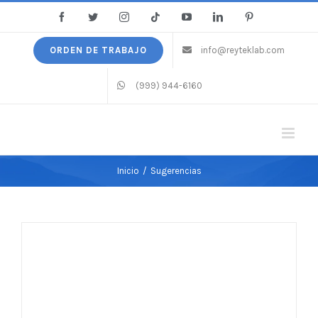
Saltar
Facebook
Twitter
Instagram
Tiktok
YouTube
LinkedIn
Pinterest
al
contenido
ORDEN DE TRABAJO
info@reyteklab.com
(999) 944-6160
Inicio
/
Sugerencias