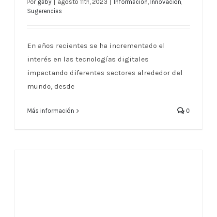
Por
gaby
|
agosto 11th, 2023
|
Información
,
Innovación
,
¿Impresiones Digitales o
Sugerencias
Tradicionales? La mejor alternativa
para ti
En años recientes se ha incrementado el
interés en las tecnologías digitales
impactando diferentes sectores alrededor del
mundo, desde
Más información
0