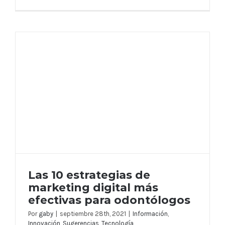
Las 10 estrategias de
marketing digital más
efectivas para odontólogos
Por
gaby
|
septiembre 28th, 2021
|
Información
,
Las 10 estrategias de marketing digital
Innovación
,
Sugerencias
,
Tecnología