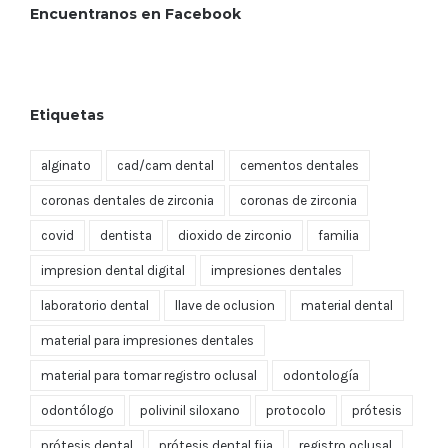
Encuentranos en Facebook
Etiquetas
alginato
cad/cam dental
cementos dentales
coronas dentales de zirconia
coronas de zirconia
covid
dentista
dioxido de zirconio
familia
impresion dental digital
impresiones dentales
laboratorio dental
llave de oclusion
material dental
material para impresiones dentales
material para tomar registro oclusal
odontología
odontólogo
polivinil siloxano
protocolo
prótesis
prótesis dental
prótesis dental fija
registro oclusal