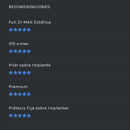
RECOMENDACIONES
Full Zr-MAX Estética
Valorado
en
5.00
de 5
IPS e.max
Valorado
en
5.00
de 5
Pilar sobre Implante
Valorado
en
5.00
de 5
Premium
Valorado
en
5.00
de 5
Prótesis Fija sobre Implantes
Valorado
en
5.00
de 5