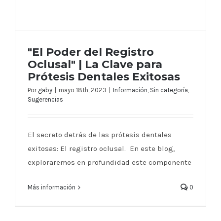
"El Poder del Registro
Oclusal" | La Clave para
Prótesis Dentales Exitosas
"El Poder del Registro Oclusal" | La
Por
gaby
|
mayo 18th, 2023
|
Información
,
Sin categoría
,
Sugerencias
Clave para Prótesis Dentales Exitosas
El secreto detrás de las prótesis dentales
exitosas: El registro oclusal. En este blog,
exploraremos en profundidad este componente
Más información
0